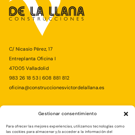
C/ Nicasio Pérez, 17
Entreplanta Oficina I
47005 Valladolid
983 26 18 53 | 608 881 812
oficina@construccionesvictordelallana.es
Profesionales
Gestionar consentimiento
Particulares
Para ofrecer las mejores experiencias, utilizamos tecnologías como
Rehabilitaciones
las cookies para almacenar y/o acceder a la información del