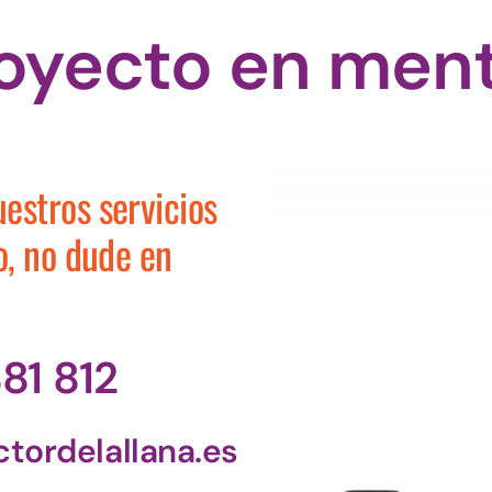
royecto en men
estros servicios
o, no dude en
81 812
tordelallana.es