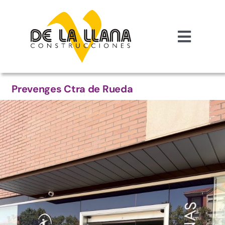
Saltar
al
contenido
Toggle
Naviga
INICIO
Prevenges Ctra de Rueda
EMPRESA
SERVICIOS
CONTACTO