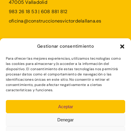
47005 Valladolid
983 26 18 53 | 608 881 812
oficina@construccionesvictordelallana.es
Profesionales
Gestionar consentimiento
Particulares
Para ofrecer las mejores experiencias, utilizamos tecnologías como
Rehabilitaciones
las cookies para almacenar y/o acceder a la información del
dispositivo. El consentimiento de estas tecnologías nos permitirá
procesar datos como el comportamiento de navegación o las
identificaciones únicas en este sitio. No consentir o retirar el
consentimiento, puede afectar negativamente a ciertas
características y funciones.
POLÍTICA DE COOKIES
Aceptar
AVISO LEGAL
Denegar