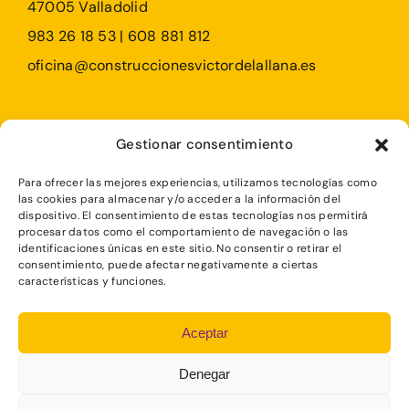
47005 Valladolid
983 26 18 53 | 608 881 812
oficina@construccionesvictordelallana.es
Profesionales
Gestionar consentimiento
Particulares
Para ofrecer las mejores experiencias, utilizamos tecnologías como
Rehabilitaciones
las cookies para almacenar y/o acceder a la información del
dispositivo. El consentimiento de estas tecnologías nos permitirá
procesar datos como el comportamiento de navegación o las
identificaciones únicas en este sitio. No consentir o retirar el
consentimiento, puede afectar negativamente a ciertas
características y funciones.
POLÍTICA DE COOKIES
Aceptar
AVISO LEGAL
Denegar