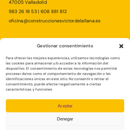
47005 Valladolid
983 26 18 53 | 608 881 812
oficina@construccionesvictordelallana.es
Profesionales
Gestionar consentimiento
Particulares
Para ofrecer las mejores experiencias, utilizamos tecnologías como
Rehabilitaciones
las cookies para almacenar y/o acceder a la información del
dispositivo. El consentimiento de estas tecnologías nos permitirá
procesar datos como el comportamiento de navegación o las
identificaciones únicas en este sitio. No consentir o retirar el
consentimiento, puede afectar negativamente a ciertas
características y funciones.
POLÍTICA DE COOKIES
Aceptar
AVISO LEGAL
Denegar